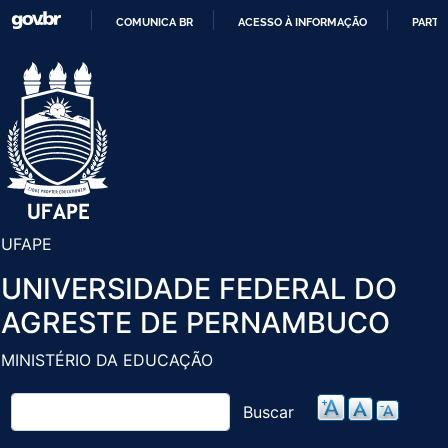
Pular
COMUNICA BR
ACESSO À INFORMAÇÃO
PARTI
para
IR
o
PARA
conteúdo
O
principal
CONTEÚDO
UFAPE
UNIVERSIDADE FEDERAL DO
AGRESTE DE PERNAMBUCO
MINISTÉRIO DA EDUCAÇÃO
Buscar
Buscar