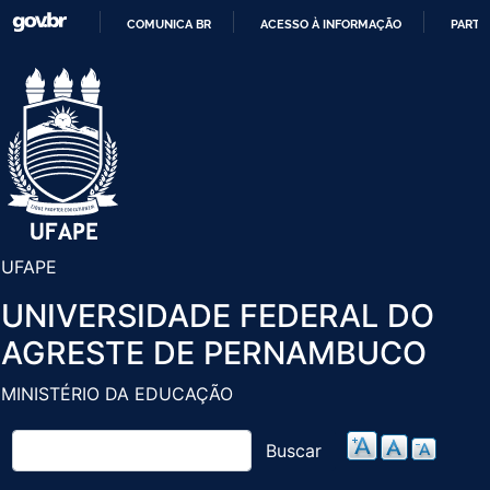
Pular
COMUNICA BR
ACESSO À INFORMAÇÃO
PARTI
para
IR
o
PARA
conteúdo
O
principal
CONTEÚDO
UFAPE
UNIVERSIDADE FEDERAL DO
AGRESTE DE PERNAMBUCO
MINISTÉRIO DA EDUCAÇÃO
Buscar
Buscar