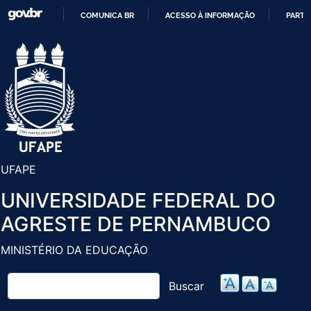
Pular
COMUNICA BR
ACESSO À INFORMAÇÃO
PARTI
para
IR
o
PARA
conteúdo
O
principal
CONTEÚDO
UFAPE
UNIVERSIDADE FEDERAL DO
AGRESTE DE PERNAMBUCO
MINISTÉRIO DA EDUCAÇÃO
Buscar
Buscar