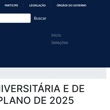
PARTICIPE
LEGISLAÇÃO
ÓRGÃOS DO GOVERNO
Buscar
Main
Início
Seleções
navigation
VERSITÁRIA E DE
PLANO DE 2025