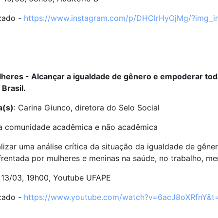
izado -
https://www.instagram.com/p/DHClrHyOjMg/?img_i
heres - Alcançar a igualdade de gênero e empoderar tod
 Brasil.
a(s)
: Carina Giunco, diretora do Selo Social
a comunidade acadêmica e não acadêmica
ealizar uma análise crítica da situação da igualdade de gê
frentada por mulheres e meninas na saúde, no trabalho, me
: 13/03, 19h00, Youtube UFAPE
izado -
https://www.youtube.com/watch?v=6acJ8oXRfnY&t