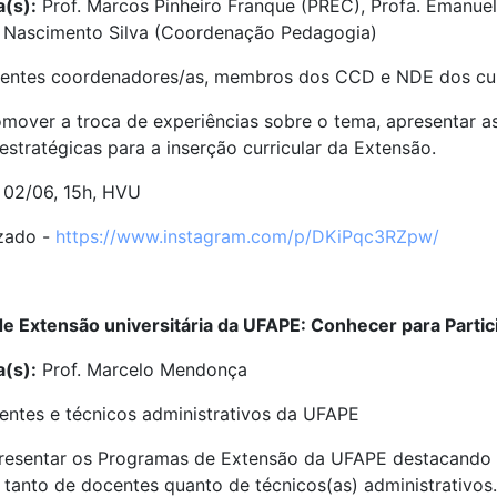
a(s):
Prof. Marcos Pinheiro Franque (PREC), Profa. Emanue
ne Nascimento Silva (Coordenação Pedagogia)
entes coordenadores/as, membros dos CCD e NDE dos cu
omover a troca de experiências sobre o tema, apresentar as 
estratégicas para a inserção curricular da Extensão.
02/06, 15h, HVU
zado -
https://www.instagram.com/p/DKiPqc3RZpw/
e Extensão universitária da UFAPE: Conhecer para Partic
a(s):
Prof. Marcelo Mendonça
ntes e técnicos administrativos da UFAPE
esentar os Programas de Extensão da UFAPE destacando su
 tanto de docentes quanto de técnicos(as) administrativos.