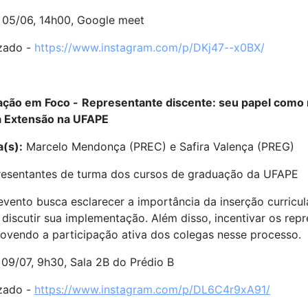
05/06, 14h00, Google meet
zado -
https://www.instagram.com/p/DKj47--x0BX/
zação em Foco -
Representante discente: seu papel como m
da Extensão na UFAPE
a(s):
Marcelo Mendonça (PREC)
e Safira Valença (PREG)
esentantes de turma dos cursos de graduação da UFAPE
vento busca esclarecer a importância da inserção curricu
discutir sua implementação. Além disso, incentivar os rep
ovendo a participação ativa dos colegas nesse processo.
:
09/07, 9h30, Sala 2B do Prédio B
izado -
https://www.instagram.com/p/DL6C4r9xA91/