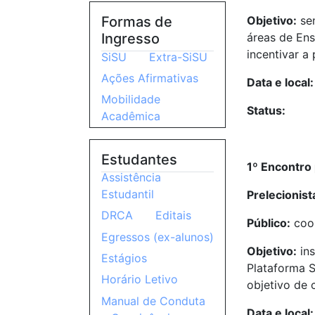
Objetivo:
sen
Formas de
áreas de Ens
Ingresso
incentivar a
SiSU
Extra-SiSU
Ações Afirmativas
Data e local
Mobilidade
Status:
Acadêmica
Estudantes
1º Encontro 
Assistência
Estudantil
Prelecionist
DRCA
Editais
Público:
coor
Egressos (ex-alunos)
Objetivo:
in
Estágios
Plataforma S
Horário Letivo
objetivo de
Manual de Conduta
Data e local: