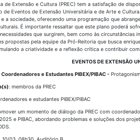
ia de Extensão e Cultura (PREC) tem a satisfação de disp
no de Eventos de Extensão Universitária e de Arte e Cultura
e e a sociedade, oferecendo uma programação que abrange
 culturais. É importante ressaltar que este plano poderá so
necessidades que surgirem, bem como às circunstâncias i
es propostas pela equipe da Pró-Reitoria que busca enriqu
imulando a criatividade e a reflexão crítica e contribuir co
EVENTOS DE EXTENSÃO UN
 Coordenadores e Estudantes PIBEX/PIBAC -
Protagonism
a(s)
: membros da PREC
ordenadores e estudantes PIBEX/PIBAC
romover um momento de diálogo da PREC com coordenadores 
025 e PIBAC, abordando problemas e soluções dos projeto
ODS.
: 10/03, 08h30, Auditório B