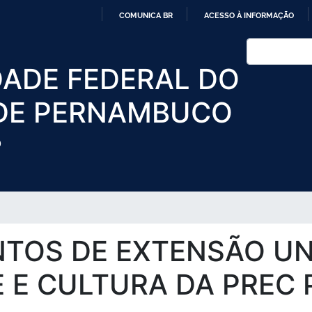
Pular
COMUNICA BR
ACESSO À INFORMAÇÃO
para
IR
o
Buscar
PARA
conteúdo
DADE FEDERAL DO
O
principal
CONTEÚDO
DE PERNAMBUCO
O
TOS DE EXTENSÃO UNI
 E CULTURA DA PREC 