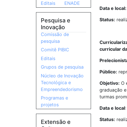
Editais
ENADE
Data e local:
Status:
reali
Pesquisa e
Inovação
Comissão de
pesquisa
Curriculari
curricular 
Comitê PIBIC
Editais
Prelecionist
Grupos de pesquisa
Público:
repr
Núcleo de Inovação
Tecnológica e
Objetivo:
O e
Empreendedorismo
graduação e 
turmas prom
Programas e
projetos
Data e local
Status:
real
Extensão e