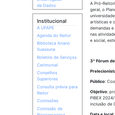
A Pró-Reitor
de Dados
geral, o Pla
universidad
Institucional
artísticas e
A UFAPE
demandas e 
nas atividad
Agenda do Reitor
e social, est
Biblioteca Ariano
Suassuna
Boletins de Serviços
3º Fórum de
Cerimonial
Prelecionist
Conselhos
Superiores
Público
: Co
Consulta prévia para
Objetivo
: p
Reitor
PIBEX 2024/2
Comissões
inclusão de 
Comissão de
Data e local
Biossegurança