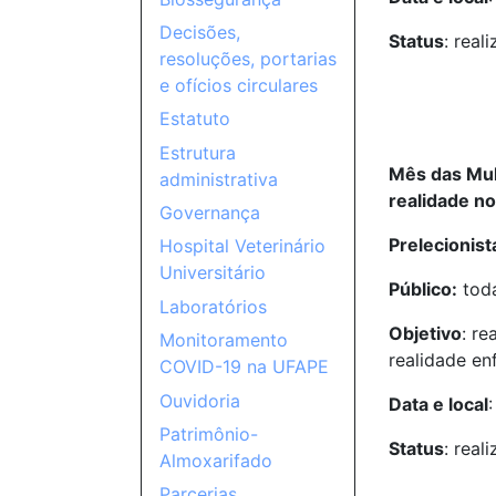
Decisões,
Status
: real
resoluções, portarias
e ofícios circulares
Estatuto
Estrutura
Mês das Mul
administrativa
realidade no
Governança
Prelecionist
Hospital Veterinário
Universitário
Público:
tod
Laboratórios
Objetivo
: r
Monitoramento
realidade en
COVID-19 na UFAPE
Ouvidoria
Data e local
Patrimônio-
Status
: real
Almoxarifado
Parcerias