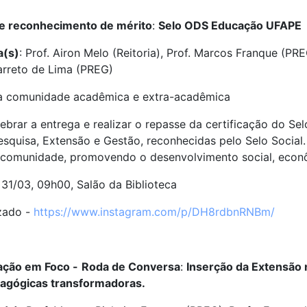
e reconhecimento de mérito
:
Selo ODS Educação UFAPE
a(s)
: Prof. Airon Melo (Reitoria), Prof. Marcos Franque (PR
arreto de Lima (PREG)
da comunidade acadêmica e extra-acadêmica
lebrar a entrega e realizar o repasse da certificação do S
esquisa, Extensão e Gestão, reconhecidas pelo Selo Social.
 comunidade, promovendo o desenvolvimento social, econô
: 31/03, 09h00, Salão da Biblioteca
izado -
https://www.instagram.com/p/DH8rdbnRNBm/
zação em Foco -
Roda de Conversa
:
Inserção da Extensão 
dagógicas transformadoras.