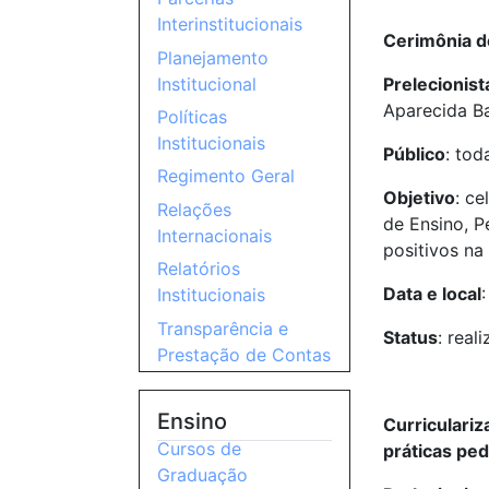
Interinstitucionais
Cerimônia d
Planejamento
Prelecionist
Institucional
Aparecida B
Políticas
Institucionais
Público
: to
Regimento Geral
Objetivo
: ce
Relações
de Ensino, P
Internacionais
positivos na
Relatórios
Data e local
Institucionais
Transparência e
Status
: real
Prestação de Contas
Ensino
Curriculari
Cursos de
práticas pe
Graduação