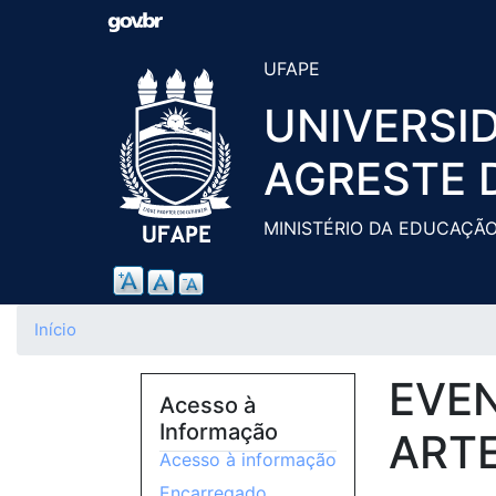
UFAPE
UNIVERSI
AGRESTE 
MINISTÉRIO DA EDUCAÇÃ
Início
EVEN
Acesso à
Informação
ARTE
Acesso à informação
Encarregado