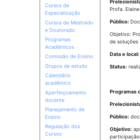
Prelecionist
Cursos de
Profa. Elai
Especialização
Público:
Doc
Cursos de Mestrado
e Doutorado
Objetivo: Pr
Programas
de soluções 
Acadêmicos
Data e local:
Comissão de Ensino
Grupos de estudo
Status:
reali
Calendário
acadêmico
Programas d
Aperfeiçoamento
docente
Prelecionist
Planejamento de
Público:
doce
Ensino
Regulação dos
Objetivo:
apr
Cursos
participação