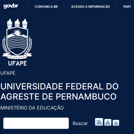
Pular
COMUNICA BR
ACESSO À INFORMAÇÃO
PARTI
para
IR
o
PARA
conteúdo
O
principal
CONTEÚDO
UFAPE
UNIVERSIDADE FEDERAL DO
AGRESTE DE PERNAMBUCO
MINISTÉRIO DA EDUCAÇÃO
Buscar
Buscar