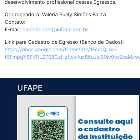
desenvolvimento profissional desses Egressos.
Coordenadora: Valéria Suely Simões Barza.
Contato:
E-mail:
cmedae.preg@ufape.edu.br
Link para Cadastro de Egresso (Banco de Dados):
https://docs.google.com/forms/d/e/1FAIpQLSc-
t6FmpqY8FkTiLZ7S8CzHzfwxKuxR6uJju90jv0toScaMxw
UFAPE