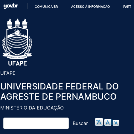
Pular
COMUNICA BR
ACESSO À INFORMAÇÃO
PARTI
para
IR
o
PARA
conteúdo
O
principal
CONTEÚDO
UFAPE
UNIVERSIDADE FEDERAL DO
AGRESTE DE PERNAMBUCO
MINISTÉRIO DA EDUCAÇÃO
Buscar
Buscar