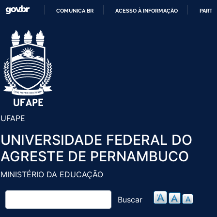
Pular
COMUNICA BR
ACESSO À INFORMAÇÃO
PARTI
para
IR
o
PARA
conteúdo
O
principal
CONTEÚDO
UFAPE
UNIVERSIDADE FEDERAL DO
AGRESTE DE PERNAMBUCO
MINISTÉRIO DA EDUCAÇÃO
Buscar
Buscar