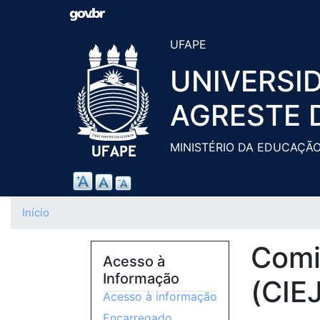
UFAPE
UNIVERSI
AGRESTE 
MINISTÉRIO DA EDUCAÇÃ
Início
Comi
Acesso à
Informação
(CIEJ
Acesso à informação
Encarregado