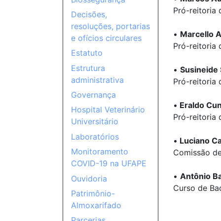
Pró-reitoria
Decisões,
resoluções, portarias
•
Marcello A
e ofícios circulares
Pró-reitoria
Estatuto
Estrutura
•
Susineide 
administrativa
Pró-reitori
Governança
•
Eraldo Cun
Hospital Veterinário
Pró-reitori
Universitário
Laboratórios
•
Luciano Ca
Monitoramento
Comissão de
COVID-19 na UFAPE
•
Antônio Bat
Ouvidoria
Curso de Ba
Patrimônio-
Almoxarifado
Parcerias