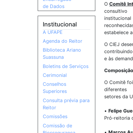
O
Comitê In
de Dados
consultivo
instituciona
Institucional
reconhecida
A UFAPE
estabelece a
Agenda do Reitor
O CIEJ dese
Biblioteca Ariano
contribuindo
Suassuna
e às demand
Boletins de Serviços
Composiçã
Cerimonial
O Comitê fo
Conselhos
diferentes
Superiores
setores da 
Consulta prévia para
Reitor
•
Felipe Gue
Comissões
Pró-reitoria
Comissão de
•
Marcos Au
Biossegurança