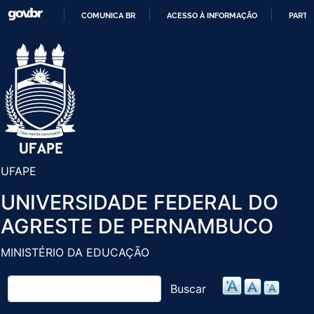
Pular
COMUNICA BR
ACESSO À INFORMAÇÃO
PARTI
para
IR
o
PARA
conteúdo
O
principal
CONTEÚDO
UFAPE
UNIVERSIDADE FEDERAL DO
AGRESTE DE PERNAMBUCO
MINISTÉRIO DA EDUCAÇÃO
Buscar
Buscar