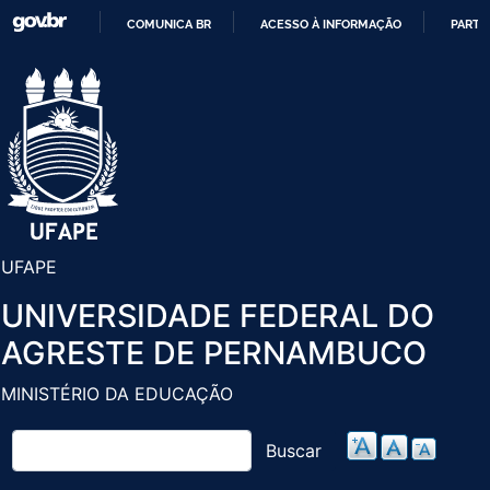
Pular
COMUNICA BR
ACESSO À INFORMAÇÃO
PARTI
para
IR
o
PARA
conteúdo
O
principal
CONTEÚDO
UFAPE
UNIVERSIDADE FEDERAL DO
AGRESTE DE PERNAMBUCO
MINISTÉRIO DA EDUCAÇÃO
Buscar
Buscar