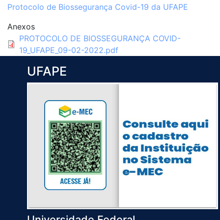
Protocolo de Biossegurança Covid-19 da UFAPE
Anexos
PROTOCOLO DE BIOSSEGURANÇA COVID-
19_UFAPE_09-02-2022.pdf
UFAPE
Universidade Federal