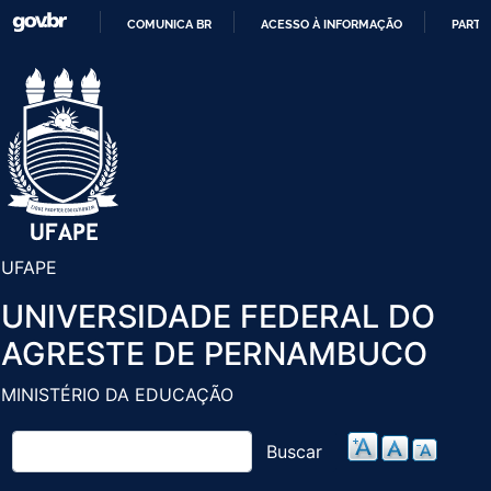
Pular
COMUNICA BR
ACESSO À INFORMAÇÃO
PARTI
para
IR
o
PARA
conteúdo
O
principal
CONTEÚDO
UFAPE
UNIVERSIDADE FEDERAL DO
AGRESTE DE PERNAMBUCO
MINISTÉRIO DA EDUCAÇÃO
Buscar
Buscar