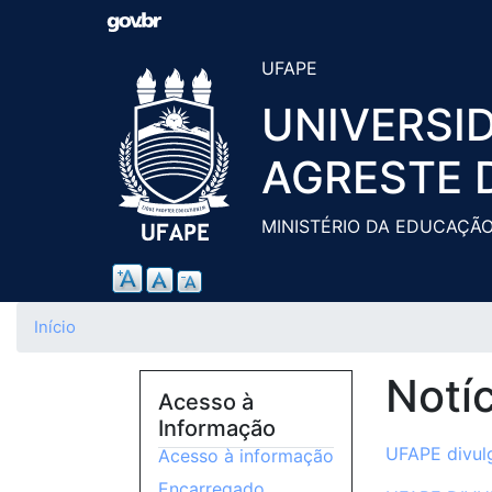
UFAPE
UNIVERSI
AGRESTE 
MINISTÉRIO DA EDUCAÇÃ
Início
Notí
Acesso à
Informação
UFAPE divul
Acesso à informação
Encarregado