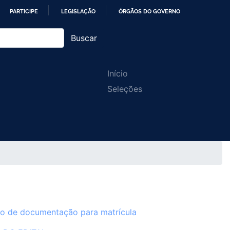
PARTICIPE
LEGISLAÇÃO
ÓRGÃOS DO GOVERNO
Buscar
Main
Início
Seleções
navigation
io de documentação para matrícula