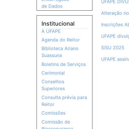
UFAPE DIVU
de Dados
Alteração 
Institucional
Inscrições A
A UFAPE
UFAPE divulg
Agenda do Reitor
SiSU 2025
Biblioteca Ariano
Suassuna
UFAPE assin
Boletins de Serviços
Cerimonial
Conselhos
Superiores
Consulta prévia para
Reitor
Comissões
Comissão de
Biossegurança