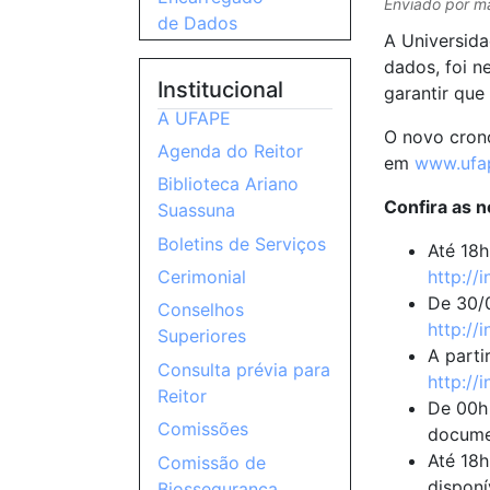
Enviado por
m
de Dados
A Universid
dados, foi n
Institucional
garantir que
A UFAPE
O novo crono
Agenda do Reitor
em
www.ufa
Biblioteca Ariano
Confira as n
Suassuna
Boletins de Serviços
Até 18h
http://
Cerimonial
De 30/0
Conselhos
http://
Superiores
A parti
Consulta prévia para
http://
Reitor
De 00h 
Comissões
documen
Até 18h
Comissão de
dispon
Biossegurança