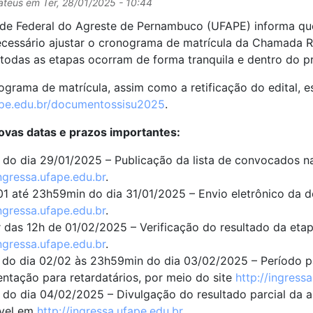
ateus
em
Ter, 28/01/2025 - 10:44
ade Federal do Agreste de Pernambuco (UFAPE) informa qu
ecessário ajustar o cronograma de matrícula da Chamada R
 todas as etapas ocorram de forma tranquila e dentro do p
grama de matrícula, assim como a retificação do edital, es
pe.edu.br/documentossisu2025
.
ovas datas e prazos importantes:
 do dia 29/01/2025 – Publicação da lista de convocados n
ingressa.ufape.edu.br
.
1 até 23h59min do dia 31/01/2025 – Envio eletrônico da d
ingressa.ufape.edu.br
.
r das 12h de 01/02/2025 – Verificação do resultado da eta
ingressa.ufape.edu.br
.
do dia 02/02 às 23h59min do dia 03/02/2025 – Período pa
tação para retardatários, por meio do site
http://ingress
 do dia 04/02/2025 – Divulgação do resultado parcial da a
ível em
http://ingressa.ufape.edu.br
.