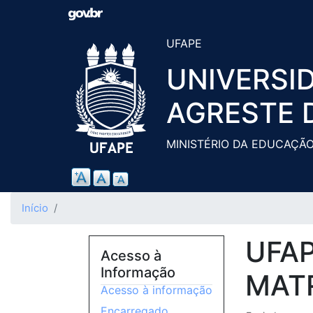
UFAPE
UNIVERSI
AGRESTE 
MINISTÉRIO DA EDUCAÇÃ
Início
UFA
Acesso à
Informação
MATR
Acesso à informação
Encarregado