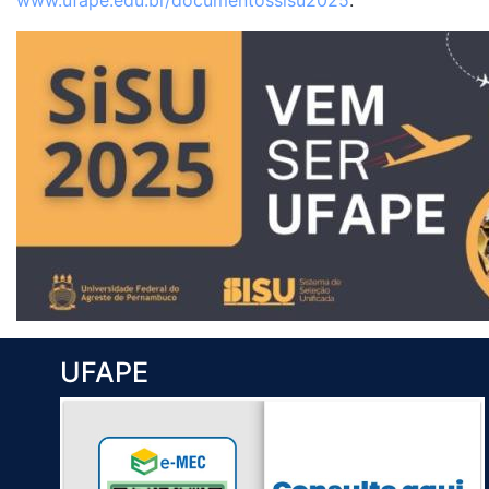
www.ufape.edu.br/documentossisu2025
.
UFAPE