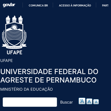
Pular
COMUNICA BR
ACESSO À INFORMAÇÃO
PARTI
para
IR
o
PARA
conteúdo
O
principal
CONTEÚDO
UFAPE
UNIVERSIDADE FEDERAL DO
AGRESTE DE PERNAMBUCO
MINISTÉRIO DA EDUCAÇÃO
Buscar
Buscar