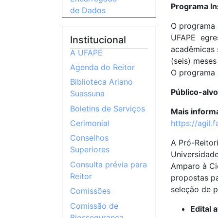
Programa Ins
de Dados
O programa B
UFAPE egress
Institucional
acadêmicas s
A UFAPE
(seis) meses
Agenda do Reitor
O programa é
Biblioteca Ariano
Público-alvo
Suassuna
Boletins de Serviços
Mais inform
https://agil
Cerimonial
Conselhos
A Pró-Reitor
Superiores
Universidade
Consulta prévia para
Amparo à Ci
Reitor
propostas pa
seleção de p
Comissões
Comissão de
Edital a
Biossegurança