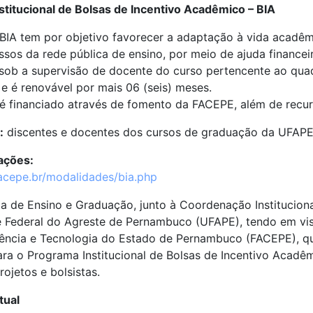
titucional de Bolsas de Incentivo Acadêmico – BIA
IA tem por objetivo favorecer a adaptação à vida acadêmi
os da rede pública de ensino, por meio de ajuda financei
ob a supervisão de docente do curso pertencente ao quadr
 e é renovável por mais 06 (seis) meses.
 financiado através de fomento da FACEPE, além de recur
:
discentes e docentes dos cursos de graduação da UFAPE
ações:
.facepe.br/modalidades/bia.php
ia de Ensino e Graduação, junto à Coordenação Institucio
 Federal do Agreste de Pernambuco (UFAPE), tendo em vist
ência e Tecnologia do Estado de Pernambuco (FACEPE), qu
ra o Programa Institucional de Bolsas de Incentivo Acadêm
rojetos e bolsistas.
tual