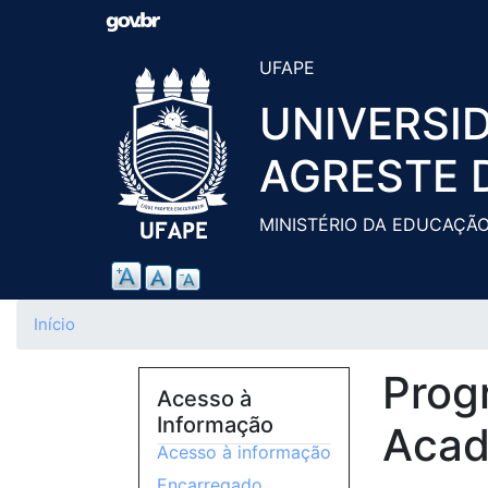
UFAPE
UNIVERSI
AGRESTE 
MINISTÉRIO DA EDUCAÇÃ
Início
Prog
Acesso à
Informação
Acad
Acesso à informação
Encarregado