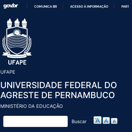
Pular
COMUNICA BR
ACESSO À INFORMAÇÃO
PARTI
para
IR
o
PARA
conteúdo
O
principal
CONTEÚDO
UFAPE
UNIVERSIDADE FEDERAL DO
AGRESTE DE PERNAMBUCO
MINISTÉRIO DA EDUCAÇÃO
Buscar
Buscar