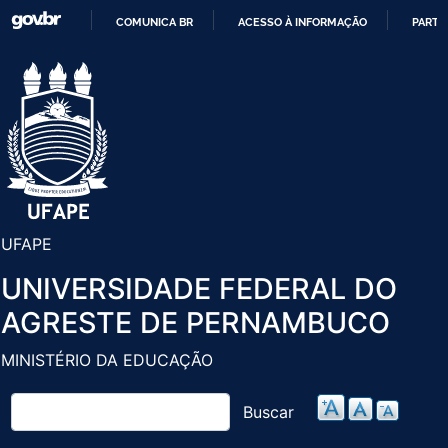
Pular
COMUNICA BR
ACESSO À INFORMAÇÃO
PARTI
para
IR
o
PARA
conteúdo
O
principal
CONTEÚDO
UFAPE
UNIVERSIDADE FEDERAL DO
AGRESTE DE PERNAMBUCO
MINISTÉRIO DA EDUCAÇÃO
Buscar
Buscar