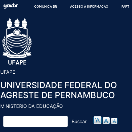
Pular
COMUNICA BR
ACESSO À INFORMAÇÃO
PARTI
para
IR
o
PARA
conteúdo
O
principal
CONTEÚDO
UFAPE
UNIVERSIDADE FEDERAL DO
AGRESTE DE PERNAMBUCO
MINISTÉRIO DA EDUCAÇÃO
Buscar
Buscar