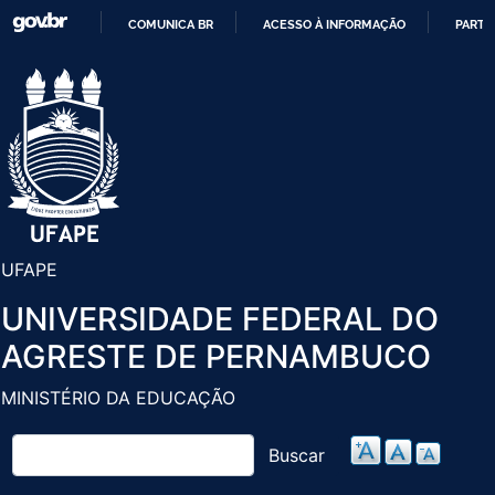
Pular
COMUNICA BR
ACESSO À INFORMAÇÃO
PARTI
para
IR
o
PARA
conteúdo
O
principal
CONTEÚDO
UFAPE
UNIVERSIDADE FEDERAL DO
AGRESTE DE PERNAMBUCO
MINISTÉRIO DA EDUCAÇÃO
Buscar
Buscar