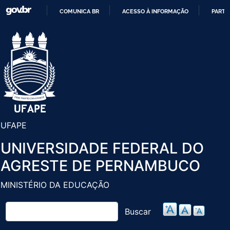
Pular
COMUNICA BR
ACESSO À INFORMAÇÃO
PARTI
para
IR
o
PARA
conteúdo
O
principal
CONTEÚDO
UFAPE
UNIVERSIDADE FEDERAL DO
AGRESTE DE PERNAMBUCO
MINISTÉRIO DA EDUCAÇÃO
Buscar
Buscar