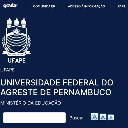
Pular
COMUNICA BR
ACESSO À INFORMAÇÃO
PARTI
para
IR
o
PARA
conteúdo
O
principal
CONTEÚDO
UFAPE
UNIVERSIDADE FEDERAL DO
AGRESTE DE PERNAMBUCO
MINISTÉRIO DA EDUCAÇÃO
Buscar
Buscar