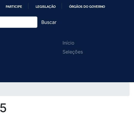
PARTICIPE
LEGISLAÇÃO
ÓRGÃOS DO GOVERNO
Buscar
Main
Início
Seleções
navigation
15