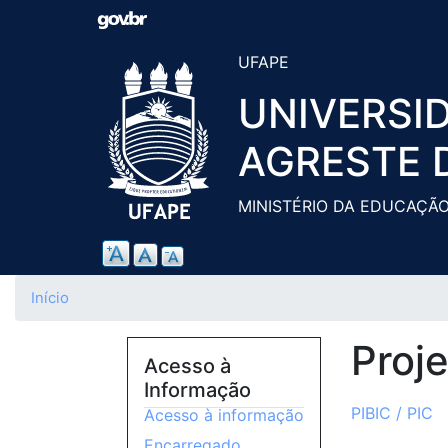
UFAPE
UNIVERSI
AGRESTE 
MINISTÉRIO DA EDUCAÇÃ
Início
Proj
Acesso à
Informação
PIBIC / PIC
Acesso à informação
Encarregado