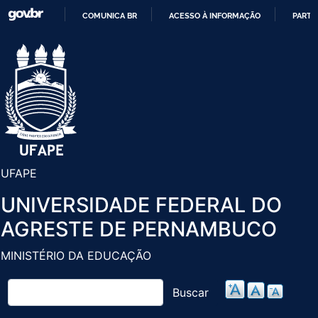
Pular
COMUNICA BR
ACESSO À INFORMAÇÃO
PARTI
para
IR
o
PARA
conteúdo
O
principal
CONTEÚDO
UFAPE
UNIVERSIDADE FEDERAL DO
AGRESTE DE PERNAMBUCO
MINISTÉRIO DA EDUCAÇÃO
Buscar
Buscar