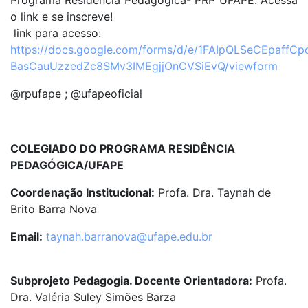
Programa Residência Pedagógica- PRP UFAPE. Acessa
o link e se inscreve!
link para acesso:
https://docs.google.com/forms/d/e/1FAIpQLSeCEpaffC
BasCauUzzedZc8SMv3IMEgjjOnCVSiEvQ/viewform
@rpufape ; @ufapeoficial
COLEGIADO DO PROGRAMA RESIDÊNCIA
PEDAGÓGICA/UFAPE
Coordenação Institucional:
Profa. Dra. Taynah de
Brito Barra Nova
Email:
taynah.barranova@ufape.edu.br
Subprojeto Pedagogia. Docente Orientadora:
Profa.
Dra. Valéria Suley Simões Barza