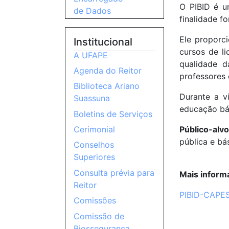
O PIBID é u
de Dados
finalidade f
Ele proporc
Institucional
cursos de li
A UFAPE
qualidade d
Agenda do Reitor
professores 
Biblioteca Ariano
Durante a v
Suassuna
educação bás
Boletins de Serviços
Público-alvo
Cerimonial
pública e bá
Conselhos
Superiores
Consulta prévia para
Mais inform
Reitor
PIBID-CAPE
Comissões
Comissão de
Biossegurança