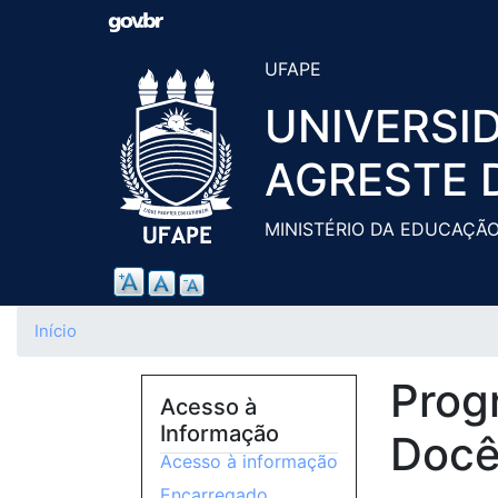
UFAPE
UNIVERSI
AGRESTE 
MINISTÉRIO DA EDUCAÇÃ
Início
Progr
Acesso à
Informação
Docê
Acesso à informação
Encarregado