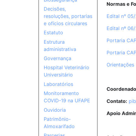
Normas e Fo
Decisões,
Edital n° 05
resoluções, portarias
e ofícios circulares
Edital nº 06
Estatuto
Portaria CA
Estrutura
administrativa
Portaria CA
Governança
Orientações 
Hospital Veterinário
Universitário
Laboratórios
Coordenado
Monitoramento
COVID-19 na UFAPE
Contato:
pi
Ouvidoria
Apoio Admin
Patrimônio-
Almoxarifado
Parcerias