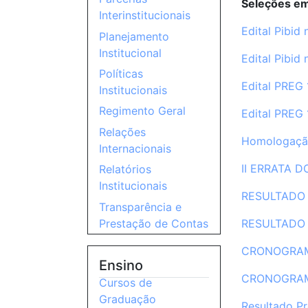
Seleções e
Interinstitucionais
Edital Pibid
Planejamento
Institucional
Edital Pibid
Políticas
Edital PREG
Institucionais
Regimento Geral
Edital PREG
Relações
Homologação
Internacionais
II ERRATA 
Relatórios
Institucionais
RESULTADO D
Transparência e
Prestação de Contas
RESULTADO D
CRONOGRAMA
Ensino
CRONOGRAMA
Cursos de
Graduação
Resultado P