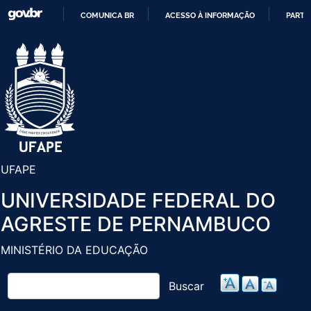
Pular
COMUNICA BR
ACESSO À INFORMAÇÃO
PARTI
para
IR
o
PARA
conteúdo
O
principal
CONTEÚDO
UFAPE
UNIVERSIDADE FEDERAL DO
AGRESTE DE PERNAMBUCO
MINISTÉRIO DA EDUCAÇÃO
Buscar
Buscar