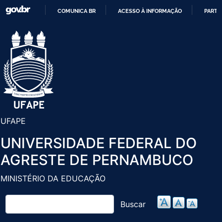
Pular
COMUNICA BR
ACESSO À INFORMAÇÃO
PARTI
para
IR
o
PARA
conteúdo
O
principal
CONTEÚDO
UFAPE
UNIVERSIDADE FEDERAL DO
AGRESTE DE PERNAMBUCO
MINISTÉRIO DA EDUCAÇÃO
Buscar
Buscar