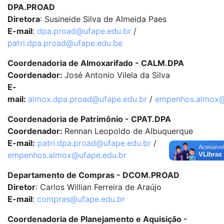
DPA.PROAD
Diretora
: Susineide Silva de Almeida Paes
E-mail
:
dpa.proad@ufape.edu.br
/
patri.dpa.proad@ufape.edu.be
Coordenadoria de Almoxarifado - CALM.DPA
Coordenador:
José Antonio Vilela da Silva
E-
mail:
almox.dpa.proad@ufape.edu.br
/
empenhos.almox@
Coordenadoria de Patrimônio - CPAT.DPA
Coordenador:
Rennan Leopoldo de Albuquerque
E-mail:
patri.dpa.proad@ufape.edu.br
/
empenhos.almox@ufape.edu.br
Departamento de Compras - DCOM.PROAD
Diretor
: Carlos Willian Ferreira de Araújo
E-mail
:
compras@ufape.edu.br
Coordenadoria de Planejamento e Aquisição -