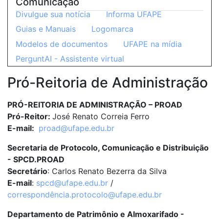
Comunicação
Divulgue sua notícia
Informa UFAPE
Guias e Manuais
Logomarca
Modelos de documentos
UFAPE na mídia
PerguntAI - Assistente virtual
Pró-Reitoria de Administração
PRÓ-REITORIA DE ADMINISTRAÇÃO – PROAD
Pró-Reitor:
José Renato Correia Ferro
E-mail:
proad@ufape.edu.br
Secretaria
de
Protocolo, Comunicação e Distribuição
- SPCD
.PROAD
Secretário
: Carlos Renato Bezerra da Silva
E-mail
:
spcd@ufape.edu.br
/
correspondência.protocolo@ufape.edu.br
Departamento de Patrimônio e Almoxarifado -