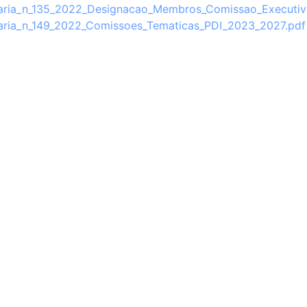
aria_n_135_2022_Designacao_Membros_Comissao_Executiv
aria_n_149_2022_Comissoes_Tematicas_PDI_2023_2027.pdf