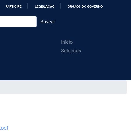
PARTICIPE
LEGISLAÇÃO
ÓRGÃOS DO GOVERNO
Buscar
Main
Início
Seleções
navigation
.pdf