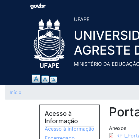
UFAPE
UNIVERSI
AGRESTE 
MINISTÉRIO DA EDUCAÇÃ
Início
Porta
Acesso à
Informação
Anexos
Acesso à informação
RPT_Port
Encarregado