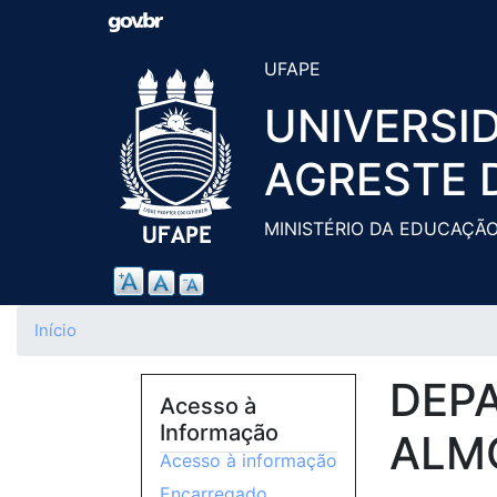
UFAPE
UNIVERSI
AGRESTE 
MINISTÉRIO DA EDUCAÇÃ
Início
DEP
Acesso à
Informação
ALM
Acesso à informação
Encarregado