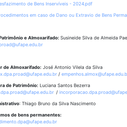
sfazimento de Bens Inservíveis - 2024.pdf
rocedimentos em caso de Dano ou Extravio de Bens Perm
 Patrimônio e Almoxarifado:
Susineide Silva de Almeida Pa
proad@ufape.edu.br
 de Almoxarifado:
José Antonio Vilela da Silva
x.dpa.proad@ufape.edu.br
/
empenhos.almox@ufape.edu.b
a de Patrimônio:
Luciana Santos Bezerra
i.dpa.proad@ufape.edu.br
/
incorporacao.dpa.proad@ufape
istrativo
: Thiago Bruno da Silva Nascimento
rmos de bens permanentes:
dimento.dpa@ufape.edu.br