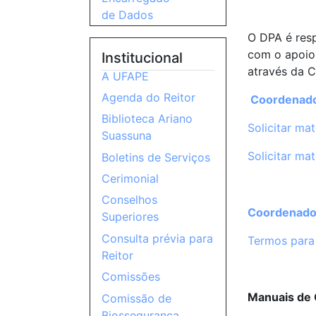
de Dados
O DPA é resp
com o apoio 
Institucional
através da 
A UFAPE
Agenda do Reitor
Coordenado
Biblioteca Ariano
Solicitar ma
Suassuna
Solicitar ma
Boletins de Serviços
Cerimonial
Conselhos
Coordenador
Superiores
Consulta prévia para
Termos para
Reitor
Comissões
Manuais de 
Comissão de
Biossegurança