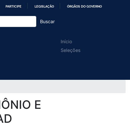
PARTICIPE
LEGISLAÇÃO
ÓRGÃOS DO GOVERNO
Buscar
Main
Início
Seleções
navigation
ÔNIO E
AD