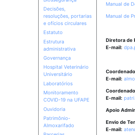
Manual de De
Decisões,
Manual de P
resoluções, portarias
e ofícios circulares
Estatuto
Diretora de
Estrutura
E-mail:
dpa.
administrativa
Governança
Hospital Veterinário
Coordenador
Universitário
E-mail:
almo
Laboratórios
Coordenador
Monitoramento
E-mail:
patr
COVID-19 na UFAPE
Ouvidoria
Apoio Admin
Patrimônio-
Envio de Te
Almoxarifado
E-mail:
aten
Parcerias