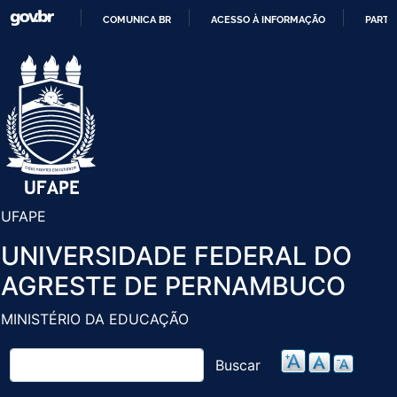
Pular
COMUNICA BR
ACESSO À INFORMAÇÃO
PARTI
para
IR
o
PARA
conteúdo
O
principal
CONTEÚDO
UFAPE
UNIVERSIDADE FEDERAL DO
AGRESTE DE PERNAMBUCO
MINISTÉRIO DA EDUCAÇÃO
Buscar
Buscar