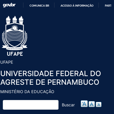
Pular
COMUNICA BR
ACESSO À INFORMAÇÃO
PARTI
para
IR
o
PARA
conteúdo
O
principal
CONTEÚDO
UFAPE
UNIVERSIDADE FEDERAL DO
AGRESTE DE PERNAMBUCO
MINISTÉRIO DA EDUCAÇÃO
Buscar
Buscar