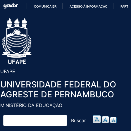
Pular
COMUNICA BR
ACESSO À INFORMAÇÃO
PARTI
para
IR
o
PARA
conteúdo
O
principal
CONTEÚDO
UFAPE
UNIVERSIDADE FEDERAL DO
AGRESTE DE PERNAMBUCO
MINISTÉRIO DA EDUCAÇÃO
Buscar
Buscar