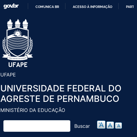
Pular
COMUNICA BR
ACESSO À INFORMAÇÃO
PARTI
para
IR
o
PARA
conteúdo
O
principal
CONTEÚDO
UFAPE
UNIVERSIDADE FEDERAL DO
AGRESTE DE PERNAMBUCO
MINISTÉRIO DA EDUCAÇÃO
Buscar
Buscar