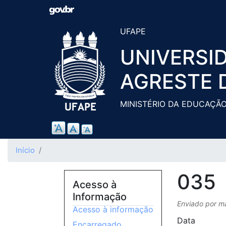
UFAPE
UNIVERSI
AGRESTE 
MINISTÉRIO DA EDUCAÇÃ
Início
035
Acesso à
Informação
Enviado por
m
Acesso à informação
Data
Encarregado