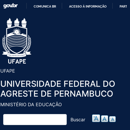
Pular
COMUNICA BR
ACESSO À INFORMAÇÃO
PARTI
para
IR
o
PARA
conteúdo
O
principal
CONTEÚDO
UFAPE
UNIVERSIDADE FEDERAL DO
AGRESTE DE PERNAMBUCO
MINISTÉRIO DA EDUCAÇÃO
Buscar
Buscar