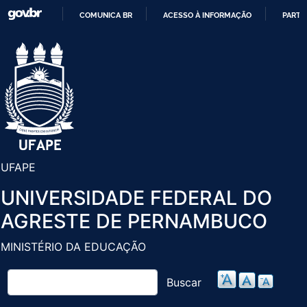
Pular
COMUNICA BR
ACESSO À INFORMAÇÃO
PARTI
para
IR
o
PARA
conteúdo
O
principal
CONTEÚDO
UFAPE
UNIVERSIDADE FEDERAL DO
AGRESTE DE PERNAMBUCO
MINISTÉRIO DA EDUCAÇÃO
Buscar
Buscar