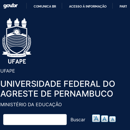
Pular
COMUNICA BR
ACESSO À INFORMAÇÃO
PARTI
para
IR
o
PARA
conteúdo
O
principal
CONTEÚDO
UFAPE
UNIVERSIDADE FEDERAL DO
AGRESTE DE PERNAMBUCO
MINISTÉRIO DA EDUCAÇÃO
Buscar
Buscar