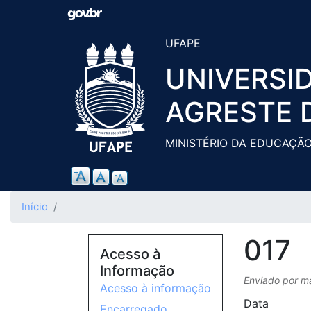
UFAPE
UNIVERSI
AGRESTE 
MINISTÉRIO DA EDUCAÇÃ
Início
017
Acesso à
Informação
Enviado por
m
Acesso à informação
Data
Encarregado