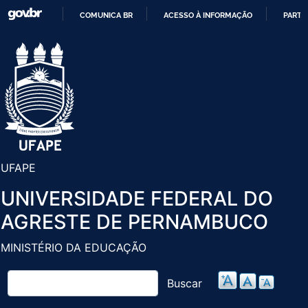
Pular
COMUNICA BR
ACESSO À INFORMAÇÃO
PARTI
para
IR
o
PARA
conteúdo
O
principal
CONTEÚDO
UFAPE
UNIVERSIDADE FEDERAL DO
AGRESTE DE PERNAMBUCO
MINISTÉRIO DA EDUCAÇÃO
Buscar
Buscar