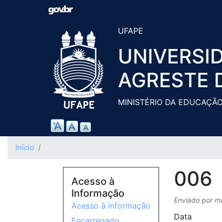
UFAPE
UNIVERSI
AGRESTE 
MINISTÉRIO DA EDUCAÇÃ
Início
006
Acesso à
Informação
Enviado por
m
Acesso à informação
Data
Encarregado