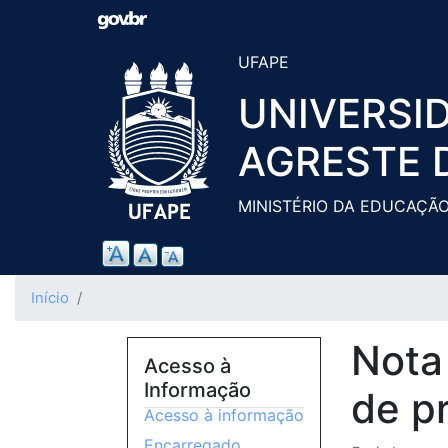
UFAPE
UNIVERSI
AGRESTE 
MINISTÉRIO DA EDUCAÇÃ
Início
Nota
Acesso à
Informação
de pr
Acesso à informação
Encarregado