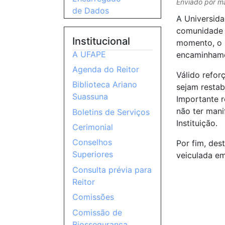
Enviado por
m
de Dados
A Universida
comunidade a
Institucional
momento, o p
A UFAPE
encaminhamen
Agenda do Reitor
Válido refor
Biblioteca Ariano
sejam restab
Suassuna
Importante r
não ter mani
Boletins de Serviços
Instituição.
Cerimonial
Conselhos
Por fim, des
Superiores
veiculada em
Consulta prévia para
Reitor
Comissões
Comissão de
Biossegurança