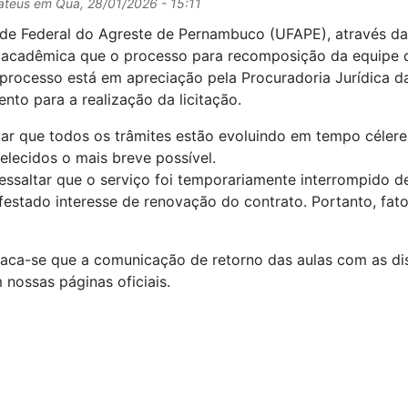
ateus
em
Qua, 28/01/2026 - 15:11
de Federal do Agreste de Pernambuco (UFAPE), através da 
cadêmica que o processo para recomposição da equipe de 
rocesso está em apreciação pela Procuradoria Jurídica da
to para a realização da licitação.
çar que todos os trâmites estão evoluindo em tempo céler
elecidos o mais breve possível.
essaltar que o serviço foi temporariamente interrompido d
festado interesse de renovação do contrato. Portanto, fat
taca-se que a comunicação de retorno das aulas com as disc
 nossas páginas oficiais.