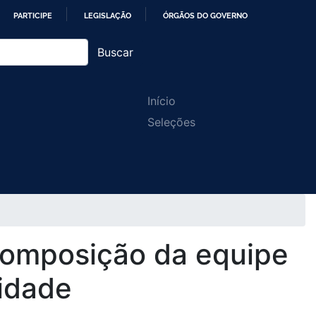
PARTICIPE
LEGISLAÇÃO
ÓRGÃOS DO GOVERNO
Buscar
Main
Início
Seleções
navigation
ecomposição da equipe
lidade