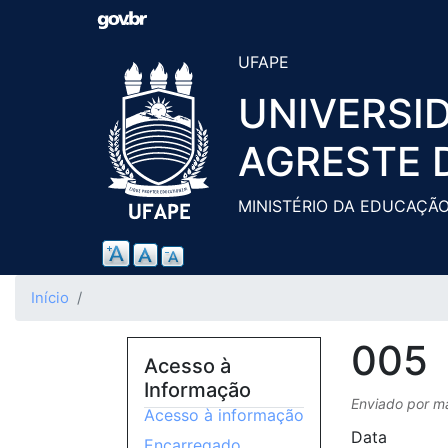
UFAPE
UNIVERSI
AGRESTE 
MINISTÉRIO DA EDUCAÇÃ
Início
005
Acesso à
Informação
Enviado por
m
Acesso à informação
Data
Encarregado