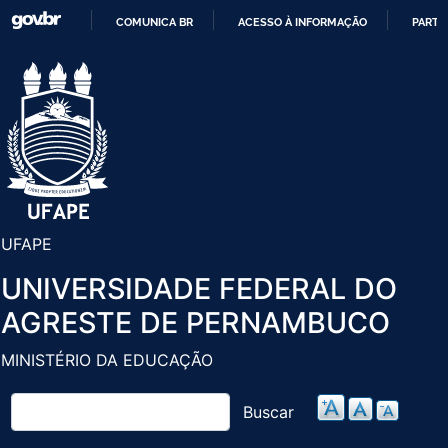
Pular
COMUNICA BR
ACESSO À INFORMAÇÃO
PARTI
para
IR
o
PARA
conteúdo
O
principal
CONTEÚDO
UFAPE
UNIVERSIDADE FEDERAL DO
AGRESTE DE PERNAMBUCO
MINISTÉRIO DA EDUCAÇÃO
Buscar
Buscar