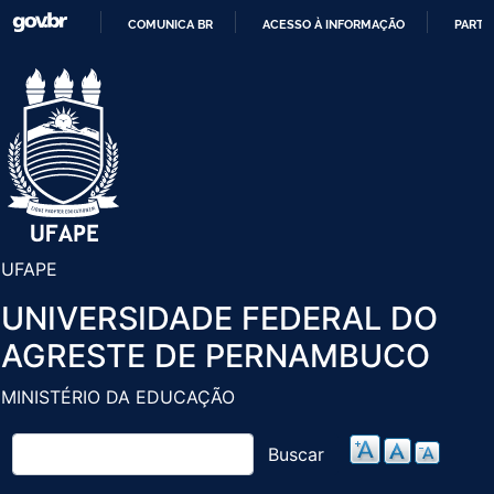
Pular
COMUNICA BR
ACESSO À INFORMAÇÃO
PARTI
para
IR
o
PARA
conteúdo
O
principal
CONTEÚDO
UFAPE
UNIVERSIDADE FEDERAL DO
AGRESTE DE PERNAMBUCO
MINISTÉRIO DA EDUCAÇÃO
Buscar
Buscar