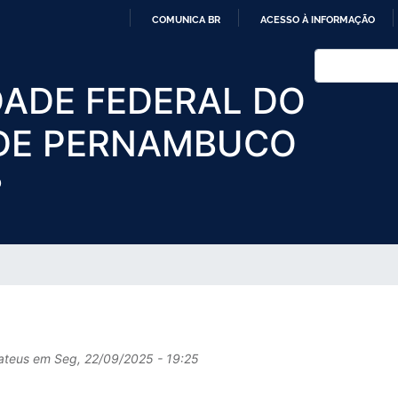
Pular
COMUNICA BR
ACESSO À INFORMAÇÃO
para
IR
o
Buscar
PARA
conteúdo
DADE FEDERAL DO
O
principal
CONTEÚDO
DE PERNAMBUCO
O
ateus
em
Seg, 22/09/2025 - 19:25