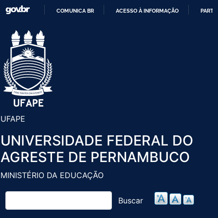
Pular
COMUNICA BR
ACESSO À INFORMAÇÃO
PARTI
para
IR
o
PARA
conteúdo
O
principal
CONTEÚDO
UFAPE
UNIVERSIDADE FEDERAL DO
AGRESTE DE PERNAMBUCO
MINISTÉRIO DA EDUCAÇÃO
Buscar
Buscar