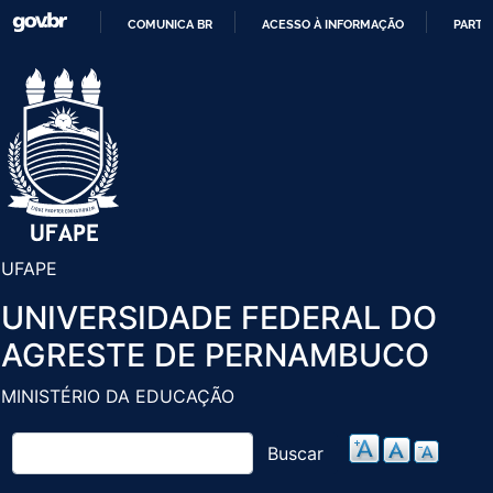
Pular
COMUNICA BR
ACESSO À INFORMAÇÃO
PARTI
para
IR
o
PARA
conteúdo
O
principal
CONTEÚDO
UFAPE
UNIVERSIDADE FEDERAL DO
AGRESTE DE PERNAMBUCO
MINISTÉRIO DA EDUCAÇÃO
Buscar
Buscar