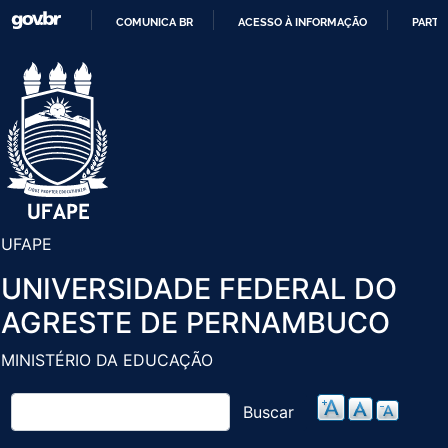
Pular
COMUNICA BR
ACESSO À INFORMAÇÃO
PARTI
para
IR
o
PARA
conteúdo
O
principal
CONTEÚDO
UFAPE
UNIVERSIDADE FEDERAL DO
AGRESTE DE PERNAMBUCO
MINISTÉRIO DA EDUCAÇÃO
Buscar
Buscar