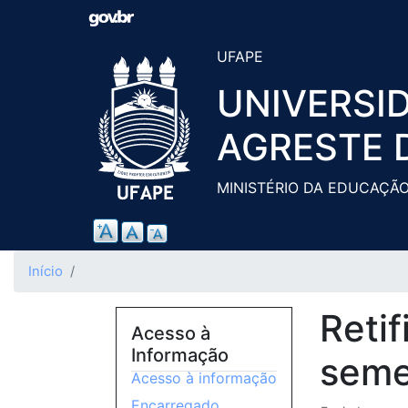
UFAPE
UNIVERSI
AGRESTE 
MINISTÉRIO DA EDUCAÇÃ
Início
Reti
Acesso à
Informação
seme
Acesso à informação
Encarregado