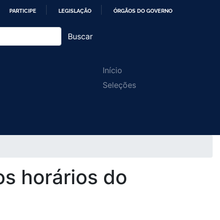
PARTICIPE
LEGISLAÇÃO
ÓRGÃOS DO GOVERNO
Buscar
Main
Início
Seleções
navigation
os horários do