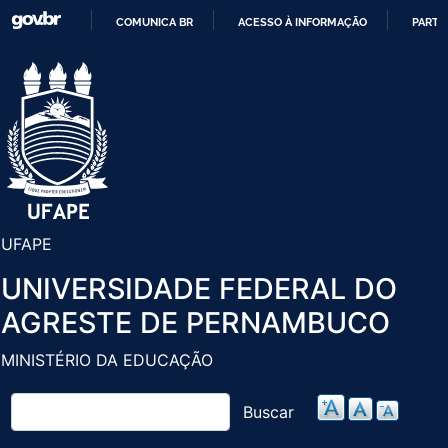
Pular
COMUNICA BR
ACESSO À INFORMAÇÃO
PARTI
para
IR
o
PARA
conteúdo
O
principal
CONTEÚDO
UFAPE
UNIVERSIDADE FEDERAL DO
AGRESTE DE PERNAMBUCO
MINISTÉRIO DA EDUCAÇÃO
Buscar
Buscar