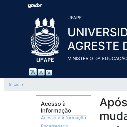
UFAPE
UNIVERSI
AGRESTE 
MINISTÉRIO DA EDUCAÇÃ
Início
Após
Acesso à
Informação
muda
Acesso à informação
Encarregado