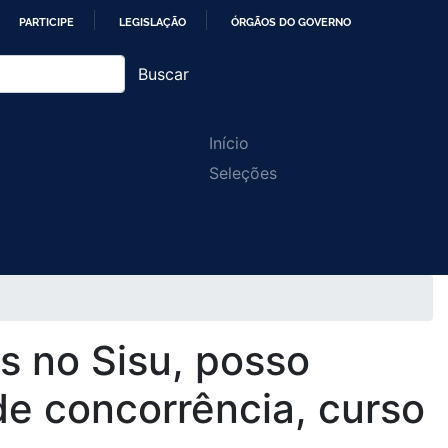
PARTICIPE
LEGISLAÇÃO
ÓRGÃOS DO GOVERNO
Buscar
Main
Início
Seleções
navigation
s no Sisu, posso
e concorrência, curso