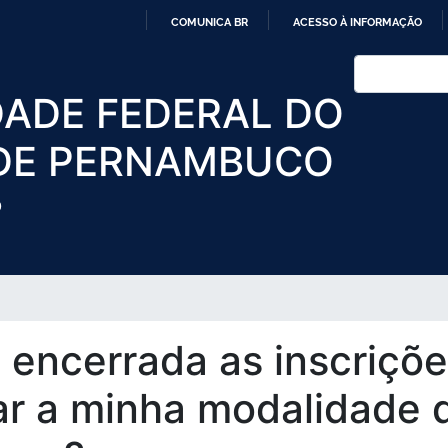
Pular
COMUNICA BR
ACESSO À INFORMAÇÃO
para
IR
o
Buscar
PARA
conteúdo
DADE FEDERAL DO
O
principal
CONTEÚDO
DE PERNAMBUCO
O
 encerrada as inscriçõe
r a minha modalidade d